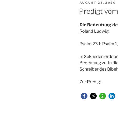
VERÖFFENTLICHT
AUGUST 23, 2020
AM
Predigt vom
Die Bedeutung de
Roland Ludwig
Psalm 23,1; Psalm 1,
In Sekunden ordnen 
Bedeutung zu. In die
Schreiber des Bibe
Zur Predigt