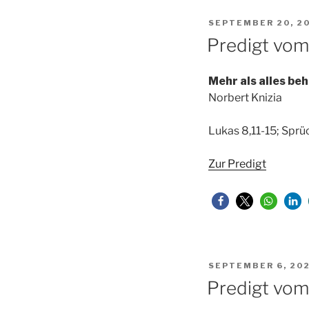
VERÖFFENTLICHT
SEPTEMBER 20, 2
AM
Predigt vo
Mehr als alles be
Norbert Knizia
Lukas 8,11-15; Sprü
Zur Predigt
VERÖFFENTLICHT
SEPTEMBER 6, 20
AM
Predigt vo