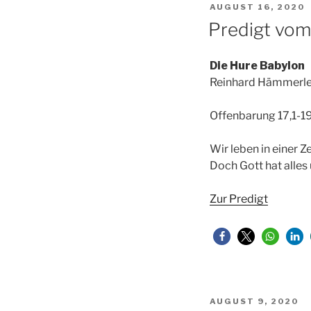
VERÖFFENTLICHT
AUGUST 16, 2020
AM
Predigt vom
Die Hure Babylon
Reinhard Hämmerl
Offenbarung 17,1-1
Wir leben in einer Z
Doch Gott hat alles
Zur Predigt
VERÖFFENTLICHT
AUGUST 9, 2020