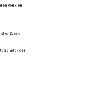
nden von den
inther 15 und
Botschaft – das