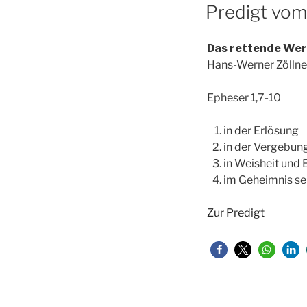
AM
Predigt vo
Das rettende Wer
Hans-Werner Zöllne
Epheser 1,7-10
in der Erlösung
in der Vergebun
in Weisheit und 
im Geheimnis se
Zur Predigt