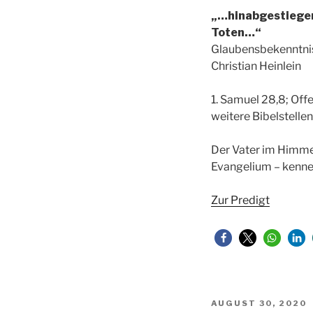
„…hinabgestiegen
Toten…“
Glaubensbekenntnis:
Christian Heinlein
1. Samuel 28,8; Offe
weitere Bibelstellen
Der Vater im Himmel
Evangelium – kennen
Zur Predigt
VERÖFFENTLICHT
AUGUST 30, 2020