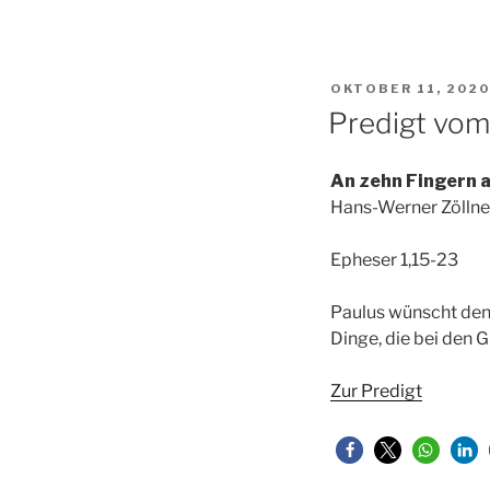
VERÖFFENTLICHT
OKTOBER 11, 2020
AM
Predigt vom
An zehn Fingern 
Hans-Werner Zöllne
Epheser 1,15-23
Paulus wünscht den 
Dinge, die bei den G
Zur Predigt