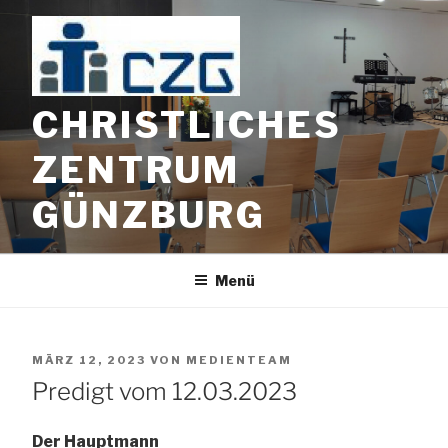
Zum
Inhalt
springen
CHRISTLICHES
ZENTRUM
GÜNZBURG
Menü
VERÖFFENTLICHT
MÄRZ 12, 2023
VON
MEDIENTEAM
AM
Predigt vom 12.03.2023
Der Hauptmann