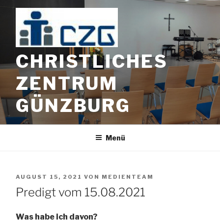
Zum
Inhalt
springen
CHRISTLICHES
ZENTRUM
GÜNZBURG
Menü
VERÖFFENTLICHT
AUGUST 15, 2021
VON
MEDIENTEAM
AM
Predigt vom 15.08.2021
Was habe ich davon?