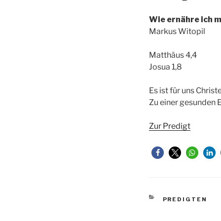
Wie ernähre ich 
Markus Witopil
Matthäus 4,4
Josua 1,8
Es ist für uns Chris
Zu einer gesunden 
Zur Predigt
KATEGORIEN
PREDIGTEN