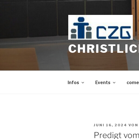
Zum
Inhalt
springen
CHRISTLI
Infos
Events
come
VERÖFFENTLICHT
JUNI 16, 2024
VO
AM
Predigt vo