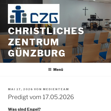
Zum
Inhalt
springen
CHRISTLICHES
ZENTRUM
GÜNZBURG
Menü
VERÖFFENTLICHT
MAI 17, 2026
VON
MEDIENTEAM
AM
Predigt vom 17.05.2026
Was sind Engel?