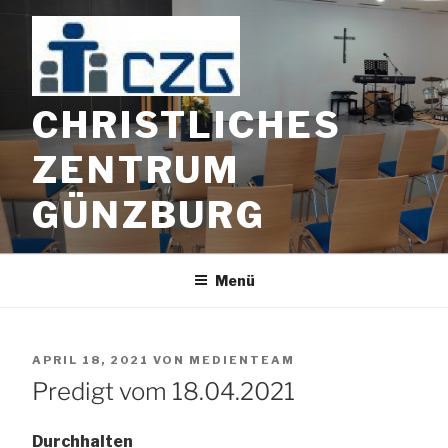
Zum
Inhalt
springen
CHRISTLICHES
ZENTRUM
GÜNZBURG
Menü
VERÖFFENTLICHT
APRIL 18, 2021
VON
MEDIENTEAM
AM
Predigt vom 18.04.2021
Durchhalten