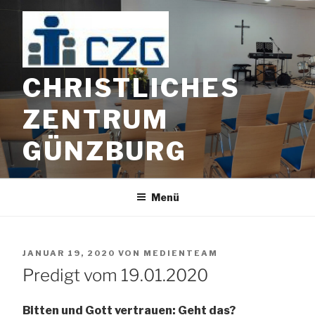
Zum
Inhalt
springen
CHRISTLICHES
ZENTRUM
GÜNZBURG
Menü
VERÖFFENTLICHT
JANUAR 19, 2020
VON
MEDIENTEAM
AM
Predigt vom 19.01.2020
Bitten und Gott vertrauen: Geht das?