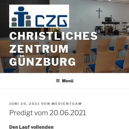
Zum
Inhalt
springen
CHRISTLICHES
ZENTRUM
GÜNZBURG
Menü
VERÖFFENTLICHT
JUNI 20, 2021
VON
MEDIENTEAM
AM
Predigt vom 20.06.2021
Den Lauf vollenden