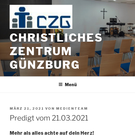
Zum
Inhalt
springen
CHRISTLICHES
ZENTRUM
GÜNZBURG
Menü
VERÖFFENTLICHT
MÄRZ 21, 2021
VON
MEDIENTEAM
AM
Predigt vom 21.03.2021
Mehr als alles achte auf dein Herz!