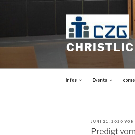
Zum
Inhalt
springen
CHRISTLI
Infos
Events
come
VERÖFFENTLICHT
JUNI 21, 2020
VO
AM
Predigt vom