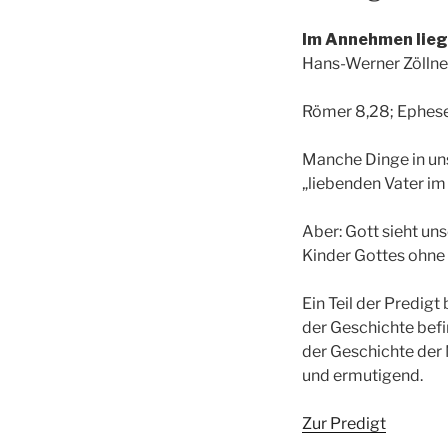
Im Annehmen lieg
Hans-Werner Zöllne
Römer 8,28; Ephese
Manche Dinge in uns
„liebenden Vater im
Aber: Gott sieht un
Kinder Gottes ohne 
Ein Teil der Predig
der Geschichte befin
der Geschichte der M
und ermutigend.
Zur Predigt