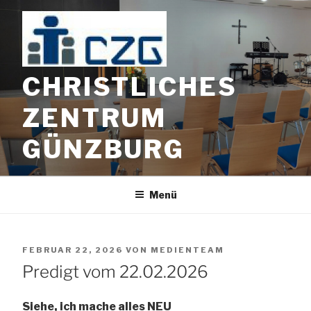
Zum
Inhalt
springen
CHRISTLICHES
ZENTRUM
GÜNZBURG
Menü
VERÖFFENTLICHT
FEBRUAR 22, 2026
VON
MEDIENTEAM
AM
Predigt vom 22.02.2026
Siehe, ich mache alles NEU