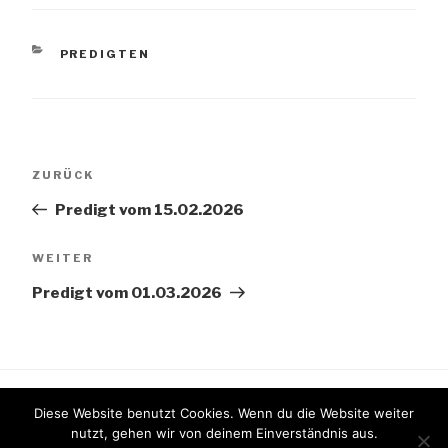
KATEGORIEN
PREDIGTEN
Beitragsnavigation
Vorheriger
ZURÜCK
Beitrag
Predigt vom 15.02.2026
Nächster
WEITER
Beitrag
Predigt vom 01.03.2026
Diese Website benutzt Cookies. Wenn du die Website weiter
nutzt, gehen wir von deinem Einverständnis aus.