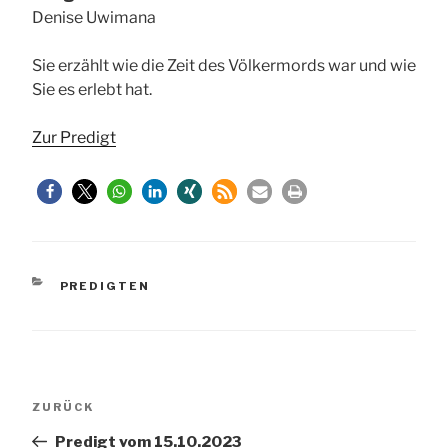
Denise Uwimana
Sie erzählt wie die Zeit des Völkermords war und wie
Sie es erlebt hat.
Zur Predigt
KATEGORIEN
PREDIGTEN
Beitragsnavigation
Vorheriger
ZURÜCK
Beitrag
Predigt vom 15.10.2023