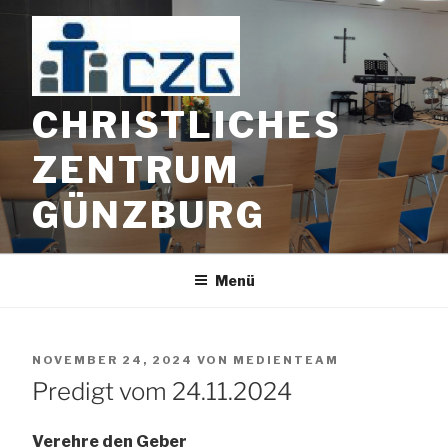
Zum
Inhalt
springen
CHRISTLICHES
ZENTRUM
GÜNZBURG
Menü
VERÖFFENTLICHT
NOVEMBER 24, 2024
VON
MEDIENTEAM
AM
Predigt vom 24.11.2024
Verehre den Geber