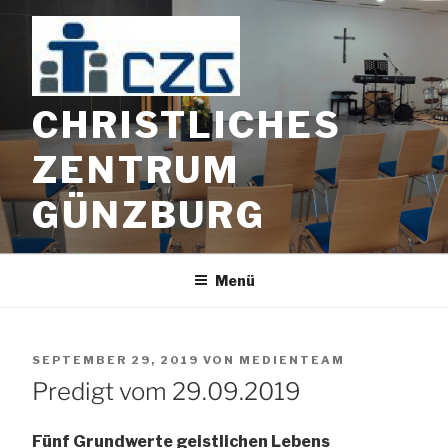
Zum
Inhalt
springen
CHRISTLICHES
ZENTRUM
GÜNZBURG
Menü
VERÖFFENTLICHT
SEPTEMBER 29, 2019
VON
MEDIENTEAM
AM
Predigt vom 29.09.2019
Fünf Grundwerte geistlichen Lebens