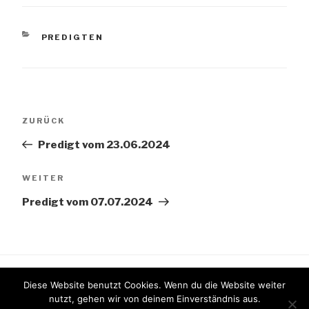
KATEGORIEN
PREDIGTEN
Beitragsnavigation
Vorheriger
ZURÜCK
Beitrag
Predigt vom 23.06.2024
Nächster
WEITER
Beitrag
Predigt vom 07.07.2024
Diese Website benutzt Cookies. Wenn du die Website weiter
nutzt, gehen wir von deinem Einverständnis aus.