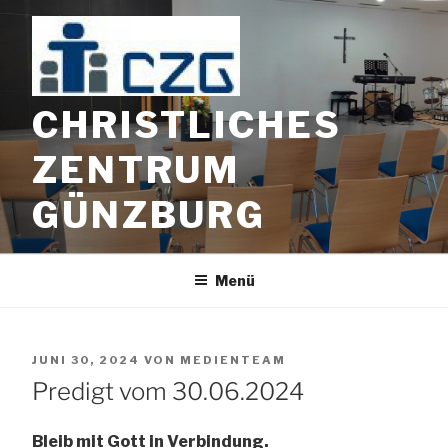
Zum
Inhalt
springen
CHRISTLICHES
ZENTRUM
GÜNZBURG
Menü
VERÖFFENTLICHT
JUNI 30, 2024
VON
MEDIENTEAM
AM
Predigt vom 30.06.2024
Bleib mit Gott in Verbindung.